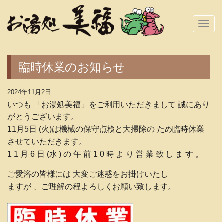
Togg
Navi
臨時休業のお知らせ
2024年11月2日
いつも 「お湯処美福」をご利用いただきまして 誠にあり
がとうございます。
11月5日 (火)は機械の保守点検と大掃除の ため臨時休業
させていただきます。
1 1 月 6 日 (水 ) の 午 前 1 0 時 よ り 営 業 致 し ま す 。
ご愛浴の皆様には 大変ご迷惑をお掛けいたし
ますが 、ご理解の程よろしくお願い致します。